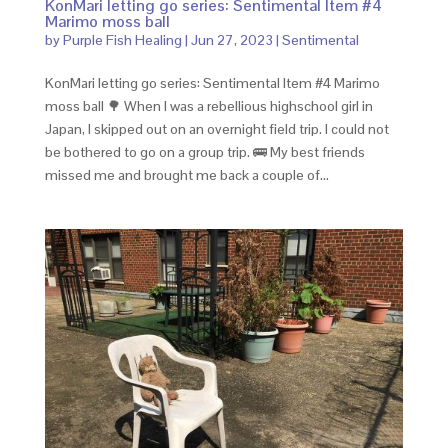
KonMari letting go series: Sentimental Item #4
Marimo moss ball
by
Purple Fish Healing
|
Jun 27, 2023
|
Sentimental
KonMari letting go series: Sentimental Item #4 Marimo
moss ball 🌳 When I was a rebellious highschool girl in
Japan, I skipped out on an overnight field trip. I could not
be bothered to go on a group trip. 🚌 My best friends
missed me and brought me back a couple of...