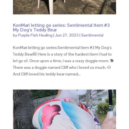
KonMari letting go series: Sentimental Item #3
My Dog’s Teddy Bear
by
Purple Fish Healing
|
Jun 27, 2023
|
Sentimental
KonMari letting go series:Sentimental Item #3 My Dog’s
Teddy Bear🧸 Here is a story of the hardest item I had to
let go of. Once upon a time, I was a crazy doggie mom. 🐕
There was a doggie named Cliff who I loved so much. 🐶
And Cliff loved his teddy bear named...