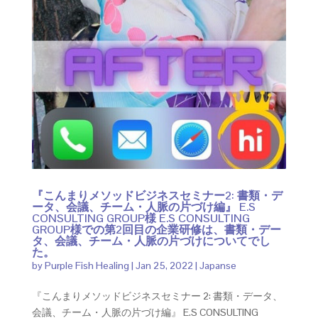
『こんまりメソッドビジネスセミナー2: 書類・デ
ータ、会議、チーム・人脈の片づけ編』 E.S
CONSULTING GROUP様 E.S CONSULTING
GROUP様での第2回目の企業研修は、書類・デー
タ、会議、チーム・人脈の片づけについてでし
た。
by
Purple Fish Healing
|
Jan 25, 2022
|
Japanse
『こんまりメソッドビジネスセミナー 2: 書類・データ、
会議、チーム・人脈の片づけ編』 E.S CONSULTING