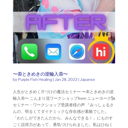
〜🦋ときめきの逆輸入🦋〜
by
Purple Fish Healing
|
Jan 28, 2022
|
Japanse
人生がときめく片づけの魔法セミナー 〜🦋ときめきの逆
輸入🦋〜 こんまり流ワークショップfrom ニューヨーク🗽
セミナー・ワークショップ受講者様の声 『みっしぇるさ
んの、明るくてダイナミックな存在感が素敵でした。
「わたしができたんだから、みんなできる！」にものす
ごく説得力があって、勇気づけられました。私はひねく